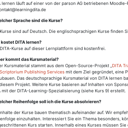
 lernen läuft auf einer von der parson AG betriebenen Moodle-
ontakt@learningdita.de
elcher Sprache sind die Kurse?
 Kurse sind auf Deutsch. Die englischsprachigen Kurse finden Si
kostet DITA lernen?
 DITA-Kurse auf dieser Lernplattform sind kostenfrei.
er kommt das Kursmaterial?
r Kursmaterial stammt aus dem Open-Source-Projekt „
DITA Tr
Scriptorium Publishing Services
mit dem Ziel gegründet, eine P
ubauen. Das deutschsprachige Kursmaterial von DITA lernen ba
diesem Projekt. Weitere Kurse basieren auf Inhalten von Sponso
 mit der DITA-Learning-Spezialisierung (siehe Kurs 9) erstellt.
elcher Reihenfolge soll ich die Kurse absolvieren?
Inhalte der Kurse bauen thematisch aufeinander auf. Wir empfe
enfolge einzuhalten. Interessiert Sie ein Thema besonders, kö
geschrittenen Kurs starten. Innerhalb eines Kurses müssen Sie 