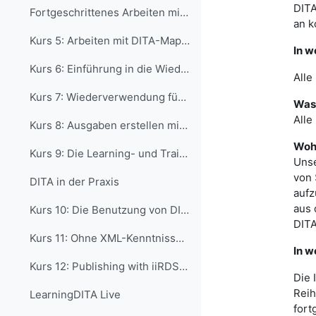
DITA
Fortgeschrittenes Arbeiten mit DITA
an k
Kurs 5: Arbeiten mit DITA-Maps und Bookmaps
In w
Kurs 6: Einführung in die Wiederverwendung mit DITA
Alle
Kurs 7: Wiederverwendung für Fortgeschrittene
Was 
Alle
Kurs 8: Ausgaben erstellen mit dem DITA-OT
Woh
Kurs 9: Die Learning- und Training-Spezialisierung
Unse
von
DITA in der Praxis
aufz
aus 
Kurs 10: Die Benutzung von DITA in Content-Management Systemen
DITA
Kurs 11: Ohne XML-Kenntnisse DITA nutzen
In w
Kurs 12: Publishing with iiRDS from DITA XML
Die 
Reih
LearningDITA Live
fort