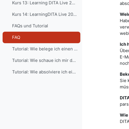
Kurs 13: Learning DITA Live 2018
abso
Welc
Kurs 14: LearningDITA Live 2019 - deutsche Präsentation
Habe
FAQs und Tutorial
verw
webb
FAQ
Ich 
Tutorial: Wie belege ich einen Kurs?
Über
E-Ma
Tutorial: Wie schaue ich mir den Inhalt der Kurse an?
noch
Tutorial: Wie absolviere ich einen Test?
Beko
Sie 
müss
DITA
pars
Wie 
DITA