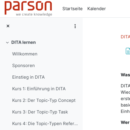
Zum Hauptinhalt
Startseite
Kalender
DITA
DITA lernen
Einklappen
Willkommen
Ab
Sponsoren
Was 
Einstieg in DITA
DITA
Kurs 1: Einführung in DITA
Wied
erst
Kurs 2: Der Topic-Typ Concept
basi
Einh
Kurs 3: Der Topic-Typ Task
Wer 
Kurs 4: Die Topic-Typen Reference, Glossary Entry und Glossary Group