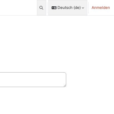
Deutsch ‎(de)‎
Anmelden
Sucheingabe umschalten